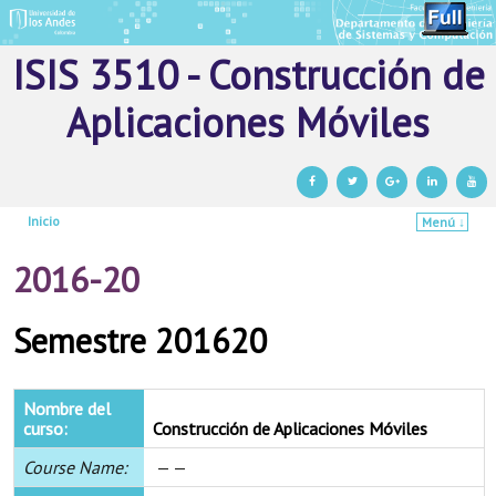
ISIS 3510 - Construcción de
Aplicaciones Móviles
Inicio
Menú ↓
Ir al contenido principal
Ir al contenido secundario
2016-20
Semestre 201620
Nombre del
curso:
Construcción de Aplicaciones Móviles
Course Name:
— —