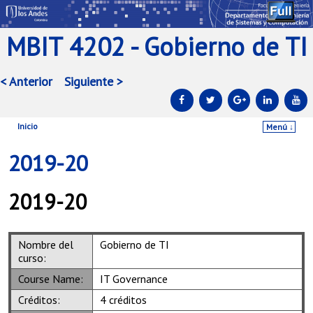
MBIT 4202 - Gobierno de TI
< Anterior
Siguiente >
Inicio
Menú ↓
Ir al contenido principal
Ir al contenido secundario
2019-20
2019-20
Nombre del
Gobierno de TI
curso:
Course Name:
IT Governance
Créditos:
4 créditos