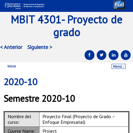
MBIT 4301- Proyecto de
grado
< Anterior
Siguiente >
Inicio
Menú ↓
Ir al contenido principal
Ir al contenido secundario
2020-10
Semestre 2020-10
Nombre del
Proyecto Final (Proyecto de Grado –
curso:
Enfoque Empresarial)
Course Name:
Project