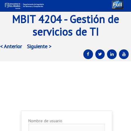
MBIT 4204 - Gestión de
servicios de TI
< Anterior
Siguiente >
Ir al contenido principal
Ir al contenido secundario
Nombre de usuario