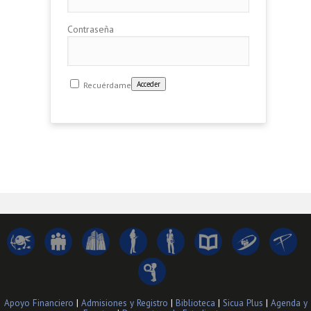
Contraseña
Recuérdame
Apoyo Financiero
|
Admisiones y Registro
|
Biblioteca
|
Sicua Plus
|
Agenda y