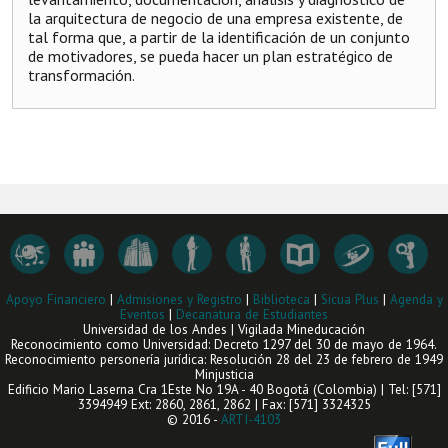
la arquitectura de negocio de una empresa existente, de
tal forma que, a partir de la identificación de un conjunto
de motivadores, se pueda hacer un plan estratégico de
transformación.
Apoyo Financiero
|
Admisiones y Registro
|
Biblioteca
|
Sicua Plus
|
Agenda y
Eventos
|
Decanatura de Estudiantes
Universidad de los Andes | Vigilada Mineducación
Reconocimiento como Universidad: Decreto 1297 del 30 de mayo de 1964.
Reconocimiento personería jurídica: Resolución 28 del 23 de febrero de 1949
Minjusticia
Edificio Mario Laserna Cra 1Este No 19A - 40 Bogotá (Colombia) | Tel: [571]
3394949 Ext: 2860, 2861, 2862 | Fax: [571] 3324325
© 2016 -
ARTI-4103