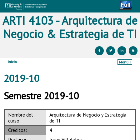
ARTI 4103 - Arquitectura de
Negocio & Estrategia de TI
Inicio
Menú ↓
Ir al contenido principal
Ir al contenido secundario
2019-10
Semestre 2019-10
Nombre del
Arquitectura de Negocio y Estrategia
curso:
de TI
Créditos:
4
Profesor:
Jorge Villalobos