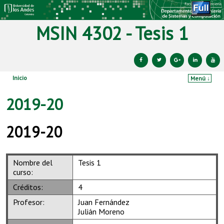
MSIN 4302 - Tesis 1
Inicio
Menú ↓
Ir al contenido principal
Ir al contenido secundario
2019-20
2019-20
Nombre del
Tesis 1
curso:
Créditos:
4
Profesor:
Juan Fernández
Julián Moreno