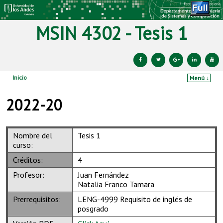
MSIN 4302 - Tesis 1
Inicio
Menú ↓
Ir al contenido principal
Ir al contenido secundario
2022-20
Nombre del
Tesis 1
curso:
Créditos:
4
Profesor:
Juan Fernández
Natalia Franco Tamara
Prerrequisitos:
LENG-4999 Requisito de inglés de
posgrado