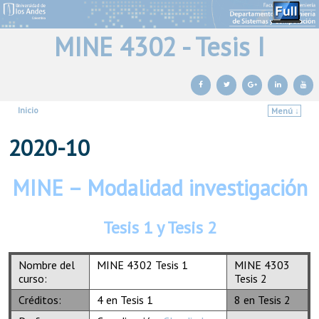
MINE 4302 - Tesis I
Inicio
Menú ↓
Ir al contenido principal
Ir al contenido secundario
2020-10
MINE – Modalidad investigación
Tesis 1 y Tesis 2
Nombre del
MINE 4302 Tesis 1
MINE 4303
curso:
Tesis 2
Créditos:
4 en Tesis 1
8 en Tesis 2