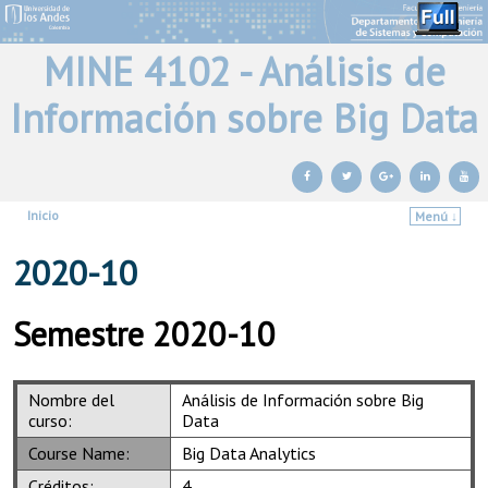
MINE 4102 - Análisis de
Información sobre Big Data
Inicio
Menú ↓
Ir al contenido principal
Ir al contenido secundario
2020-10
Semestre 2020-10
Nombre del
Análisis de Información sobre Big
curso:
Data
Course Name:
Big Data Analytics
Créditos:
4