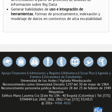
información sobre Big Data
Generar habilidades de
uso e integración de
herramientas
, formas de procesamiento, indexación y
modelaje de datos en contextos de alta escalabilidad.
Apoyo Financiero
|
Admisiones y Registro
|
Biblioteca
|
Sicua Plus
|
Agenda y
Eventos
|
Decanatura de Estudiantes
Universidad de los Andes | Vigilada Mineducación
Reconocimiento como Universidad: Decreto 1297 del 30 de mayo de 1964.
Reconocimiento personería jurídica: Resolución 28 del 23 de febrero de 1949
Minjusticia
Edificio Mario Laserna Cra 1Este No 19A - 40 Bogotá (Colombia) | Tel: [571]
3394949 Ext: 2860, 2861, 2862 | Fax: [571] 3324325
© 2016 -
MINE-4102