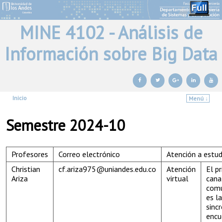
MINE 4102 - Análisis de
Información sobre Big Data
Inicio
Menú ↓
Ir al contenido principal
Ir al contenido secundario
Semestre 2024-10
Profesores
Correo electrónico
Atención a estud
Christian
cf.ariza975@uniandes.edu.co
Atención
El p
Ariza
virtual
cana
comu
es l
sinc
encu