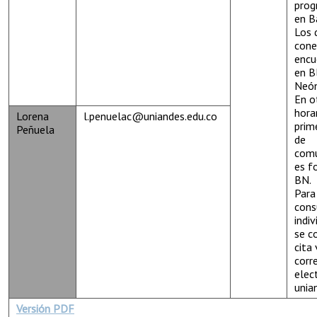
pro
en B
Los 
cone
encu
en B
Neón
En o
horar
Lorena
l.penuelac@uniandes.edu.co
prim
Peñuela
de
comu
es f
BN.
Para
cons
indi
se c
cita 
corr
elec
unia
Versión PDF