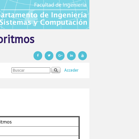
goritmos
Acceder
ritmos