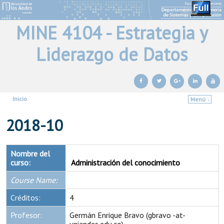
MINE 4104 - Estrategia y
Liderazgo de Datos
Inicio
Menú ↓
Ir al contenido principal
Ir al contenido secundario
2018-10
Nombre del
curso:
Administración del conocimiento
Course Name:
Créditos:
4
Profesor:
Germán Enrique Bravo (gbravo -at-
uniandes.edu.co)