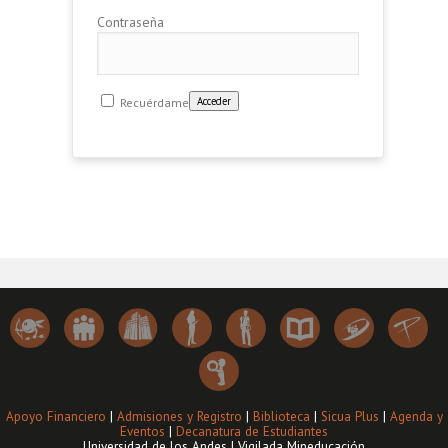
Contraseña
Recuérdame
Apoyo Financiero
|
Admisiones y Registro
|
Biblioteca
|
Sicua Plus
|
Agenda y
Eventos
|
Decanatura de Estudiantes
Universidad de los Andes | Vigilada Mineducación