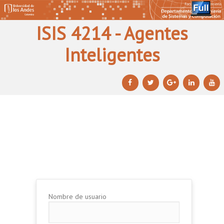
ISIS 4214 - Agentes
Inteligentes
Ir al contenido principal
Ir al contenido secundario
Nombre de usuario