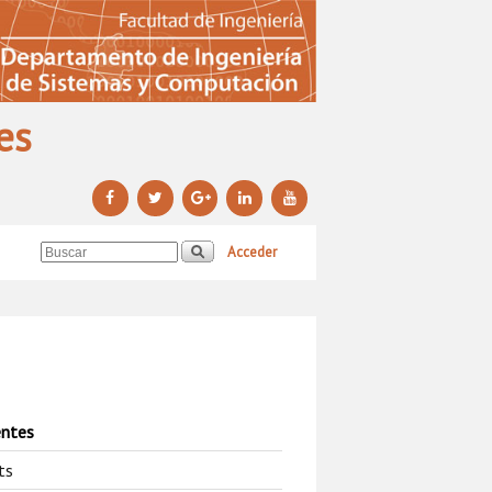
es
Acceder
entes
ts