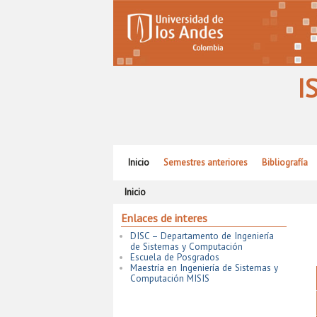
I
Ir al contenido principal
Ir al contenido secundario
Inicio
Semestres anteriores
Bibliografía
Inicio
Enlaces de interes
DISC – Departamento de Ingeniería
de Sistemas y Computación
Escuela de Posgrados
Maestría en Ingeniería de Sistemas y
Computación MISIS