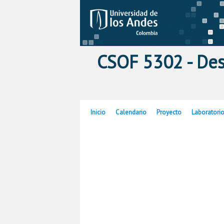
CSOF 5302 - De
Ir al contenido principal
Ir al contenido secundario
Inicio
Calendario
Proyecto
Laboratori