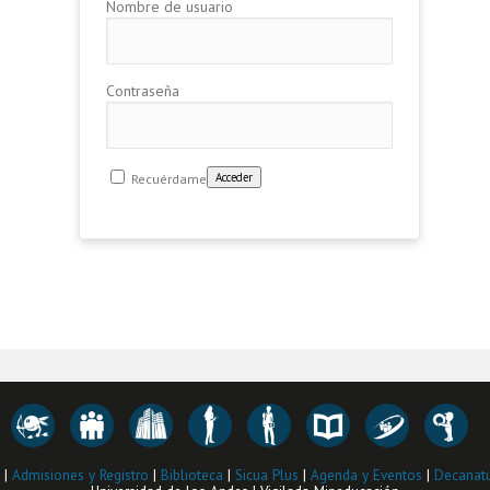
Nombre de usuario
Contraseña
Recuérdame
|
Admisiones y Registro
|
Biblioteca
|
Sicua Plus
|
Agenda y Eventos
|
Decanatu