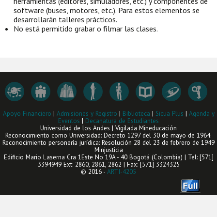
herramientas (editores, simuladores, etc.) y componentes de
software (buses, motores, etc.). Para estos elementos se
desarrollarán talleres prácticos.
No está permitido grabar o filmar las clases.
Apoyo Financiero
|
Admisiones y Registro
|
Biblioteca
|
Sicua Plus
|
Agenda y
Eventos
|
Decanatura de Estudiantes
Universidad de los Andes | Vigilada Mineducación
Reconocimiento como Universidad: Decreto 1297 del 30 de mayo de 1964.
Reconocimiento personería jurídica: Resolución 28 del 23 de febrero de 1949
Minjusticia
Edificio Mario Laserna Cra 1Este No 19A - 40 Bogotá (Colombia) | Tel: [571]
3394949 Ext: 2860, 2861, 2862 | Fax: [571] 3324325
© 2016 -
ARTI-4205