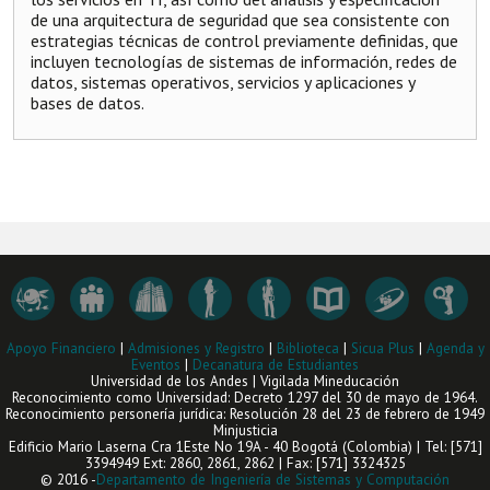
de una arquitectura de seguridad que sea consistente con
estrategias técnicas de control previamente definidas, que
incluyen tecnologías de sistemas de información, redes de
datos, sistemas operativos, servicios y aplicaciones y
bases de datos.
Apoyo Financiero
|
Admisiones y Registro
|
Biblioteca
|
Sicua Plus
|
Agenda y
Eventos
|
Decanatura de Estudiantes
Universidad de los Andes | Vigilada Mineducación
Reconocimiento como Universidad: Decreto 1297 del 30 de mayo de 1964.
Reconocimiento personería jurídica: Resolución 28 del 23 de febrero de 1949
Minjusticia
Edificio Mario Laserna Cra 1Este No 19A - 40 Bogotá (Colombia) | Tel: [571]
3394949 Ext: 2860, 2861, 2862 | Fax: [571] 3324325
© 2016 -
Departamento de Ingeniería de Sistemas y Computación