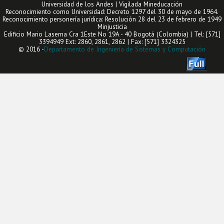
Universidad de los Andes | Vigilada Mineducación
Reconocimiento como Universidad: Decreto 1297 del 30 de mayo de 1964.
Reconocimiento personería jurídica: Resolución 28 del 23 de febrero de 1949
Minjusticia
Edificio Mario Laserna Cra 1Este No 19A - 40 Bogotá (Colombia) | Tel: [571]
3394949 Ext: 2860, 2861, 2862 | Fax: [571] 3324325
© 2016 -
Departamento de Ingeniería de Sistemas y Computación