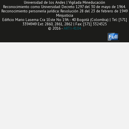
Universidad de los Andes | Vigilada Mineducación
Reconocimiento como Universidad: Decreto 1297 del 30 de mayo de 1964.
Reconocimiento personería jurídica: Resolución 28 del 23 de febrero de 1949
Minjusticia
Edificio Mario Laserna Cra 1Este No 19A - 40 Bogotá (Colombia) | Tel: [571]
3394949 Ext: 2860, 2861, 2862 | Fax: [571] 3324325
© 2016 -
ARTI-4104