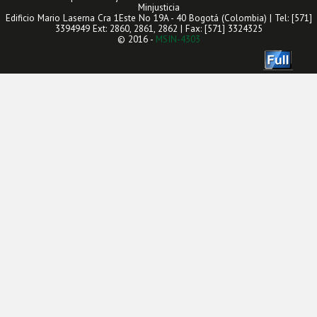
Minjusticia
Edificio Mario Laserna Cra 1Este No 19A - 40 Bogotá (Colombia) | Tel: [571]
3394949 Ext: 2860, 2861, 2862 | Fax: [571] 3324325
© 2016 -
MSIN-4303