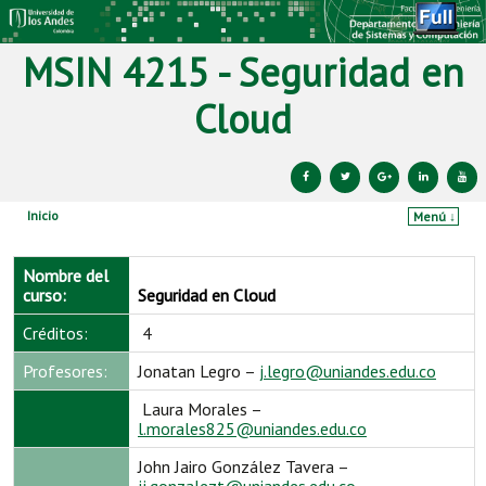
MSIN 4215 - Seguridad en
Cloud
Inicio
Menú ↓
Ir al contenido principal
Ir al contenido secundario
Nombre del
curso:
Seguridad en Cloud
Créditos:
4
Profesores:
Jonatan Legro –
j.legro@uniandes.edu.co
Laura Morales –
l.morales825@uniandes.edu.co
John Jairo González Tavera –
jj.gonzalezt@uniandes.edu.co