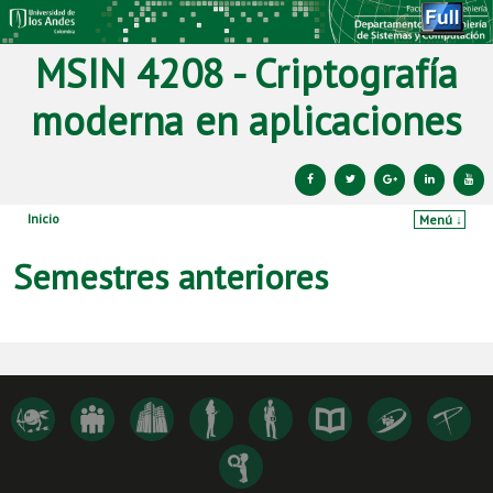
MSIN 4208 - Criptografía
moderna en aplicaciones
Inicio
Menú ↓
Ir al contenido principal
Ir al contenido secundario
Semestres anteriores