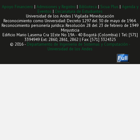
Apoyo Financiero
|
Admisiones y Registro
|
Biblioteca
|
Sicua Plus
|
Agenda y
Eventos
|
Decanatura de Estudiantes
Universidad de los Andes | Vigilada Mineducación
Reconocimiento como Universidad: Decreto 1297 del 30 de mayo de 1964.
Reconocimiento personería jurídica: Resolución 28 del 23 de febrero de 1949
Minjusticia
Edificio Mario Laserna Cra 1Este No 19A - 40 Bogotá (Colombia) | Tel: [571]
3394949 Ext: 2860, 2861, 2862 | Fax: [571] 3324325
© 2016 -
Departamento de Ingeniería de Sistemas y Computación -
Universidad de los Andes