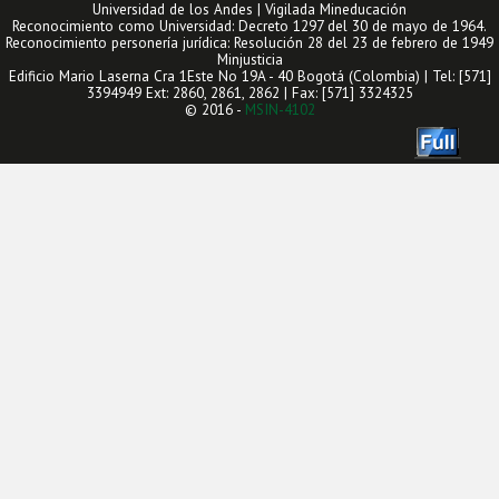
Universidad de los Andes | Vigilada Mineducación
Reconocimiento como Universidad: Decreto 1297 del 30 de mayo de 1964.
Reconocimiento personería jurídica: Resolución 28 del 23 de febrero de 1949
Minjusticia
Edificio Mario Laserna Cra 1Este No 19A - 40 Bogotá (Colombia) | Tel: [571]
3394949 Ext: 2860, 2861, 2862 | Fax: [571] 3324325
© 2016 -
MSIN-4102