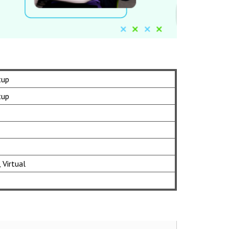
tup
tup
 Virtual