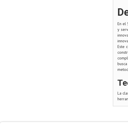
De
En el 
y ser
innov
innov
Este 
const
compl
busca
metod
Te
La cla
herram