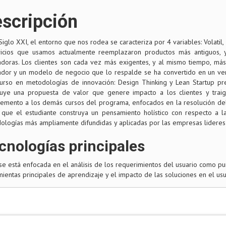
scripción
Siglo XXI, el entorno que nos rodea se caracteriza por 4 variables: Volati
vicios que usamos actualmente reemplazaron productos más antiguos,
adoras. Los clientes son cada vez más exigentes, y al mismo tiempo, más 
ador y un modelo de negocio que lo respalde se ha convertido en un ve
curso en metodologías de innovación: Design Thinking y Lean Startup 
ruye una propuesta de valor que genere impacto a los clientes y trai
emento a los demás cursos del programa, enfocados en la resolución del
 que el estudiante construya un pensamiento holístico con respecto a l
ologías más ampliamente difundidas y aplicadas por las empresas lideres 
cnologías principales
se está enfocada en el análisis de los requerimientos del usuario como p
ientas principales de aprendizaje y el impacto de las soluciones en el us