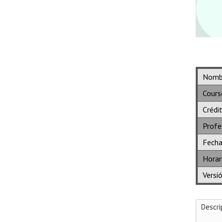
Nombr
Cours
Crédi
Profe
Fech
Horar
Versi
Descri