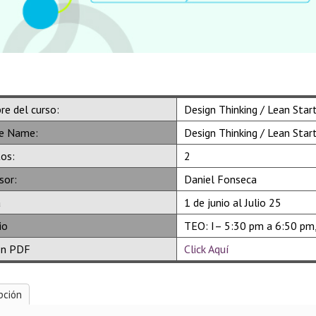
e del curso:
Design Thinking / Lean Star
e Name:
Design Thinking / Lean Star
tos:
2
sor:
Daniel Fonseca
a
1 de junio al Julio 25
io
TEO: I– 5:30 pm a 6:50 pm,
ón PDF
Click Aquí
pción