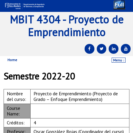
MBIT 4304 - Proyecto de
Emprendimiento
Home
Menu ↓
Skip to primary content
Skip to secondary content
Semestre 2022-20
Nombre
Proyecto de Emprendimiento (Proyecto de
del curso:
Grado – Enfoque Emprendimiento)
Course
Name:
Créditos:
4
Profesor:
Oscar González Rojas (Coordinador del curso)