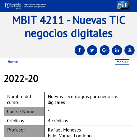
MBIT 4211 - Nuevas TIC
negocios digitales
Home
Menu ↓
Skip to primary content
Skip to secondary content
2022-20
Nombre del
Nuevas tecnologías para negocios
curso:
digitales
Course Name:
*
Créditos:
4 créditos
Profesor:
Rafael Meneses
Fidel Vargas Londoño