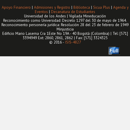
Apoyo Financiero
|
Admisiones y Registro
|
Biblioteca
|
Sicua Plus
|
Agenda y
Eventos
|
Decanatura de Estudiantes
Universidad de los Andes | Vigilada Mineducación
Reconocimiento como Universidad: Decreto 1297 del 30 de mayo de 1964.
Reconocimiento personería jurídica: Resolución 28 del 23 de febrero de 1949
Minjusticia
Edificio Mario Laserna Cra 1Este No 19A - 40 Bogotá (Colombia) | Tel: [571]
3394949 Ext: 2860, 2861, 2862 | Fax: [571] 3324325
© 2016 -
ISIS-4827