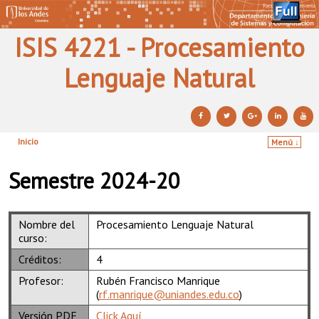
ISIS 4221 - Procesamiento
Lenguaje Natural
Inicio
Menú ↓
Ir al contenido principal
Ir al contenido secundario
Semestre 2024-20
Nombre del
Procesamiento Lenguaje Natural
curso:
Créditos:
4
Profesor:
Rubén Francisco Manrique
(
rf.manrique@uniandes.edu.co
)
Versión PDF
Click Aquí