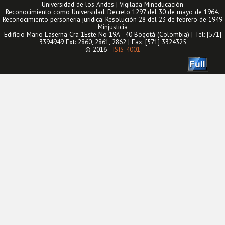
Universidad de los Andes | Vigilada Mineducación
Reconocimiento como Universidad: Decreto 1297 del 30 de mayo de 1964.
Reconocimiento personería jurídica: Resolución 28 del 23 de febrero de 1949
Minjusticia
Edificio Mario Laserna Cra 1Este No 19A - 40 Bogotá (Colombia) | Tel: [571]
3394949 Ext: 2860, 2861, 2862 | Fax: [571] 3324325
© 2016 -
ISIS-4001