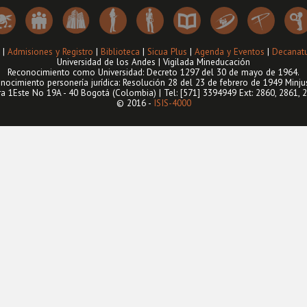
|
Admisiones y Registro
|
Biblioteca
|
Sicua Plus
|
Agenda y Eventos
|
Decanatu
Universidad de los Andes | Vigilada Mineducación
Reconocimiento como Universidad: Decreto 1297 del 30 de mayo de 1964.
nocimiento personería jurídica: Resolución 28 del 23 de febrero de 1949 Minjus
ra 1Este No 19A - 40 Bogotá (Colombia) | Tel: [571] 3394949 Ext: 2860, 2861, 
© 2016 -
ISIS-4000