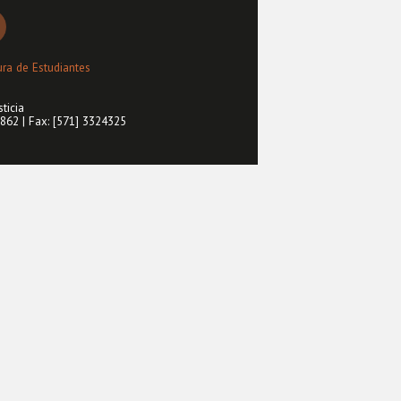
ra de Estudiantes
ticia
2862 | Fax: [571] 3324325