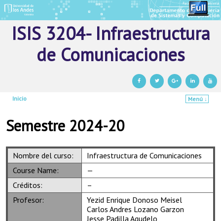
ISIS 3204- Infraestructura
de Comunicaciones
Inicio
Menú ↓
Ir al contenido principal
Ir al contenido secundario
Semestre 2024-20
Nombre del curso:
Infraestructura de Comunicaciones
Course Name:
—
Créditos:
–
Profesor:
Yezid Enrique Donoso Meisel
Carlos Andres Lozano Garzon
Jesse Padilla Agudelo