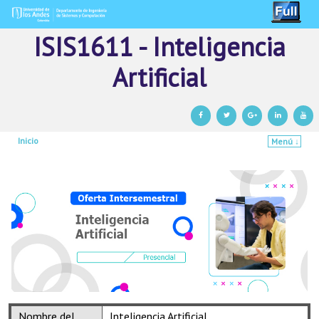
ISIS1611 - Inteligencia
Artificial
Inicio
Menú ↓
Ir al contenido principal
Ir al contenido secundario
Nombre del
Inteligencia Artificial