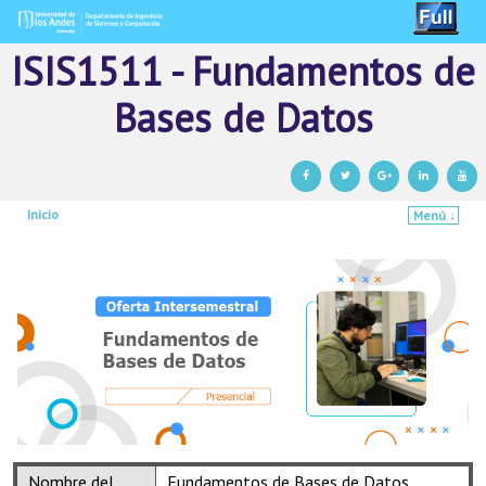
ISIS1511 - Fundamentos de
Bases de Datos
Inicio
Menú ↓
Ir al contenido principal
Ir al contenido secundario
Nombre del
Fundamentos de Bases de Datos