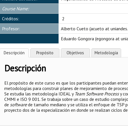
Course Name:
Créditos:
2
Profesor:
Alberto Cueto (acueto at uniandes.
Eduardo Gongora (egongora at unia
Descripción
Propósito
Objetivos
Metodología
Descripción
El propósito de este curso es que los participantes puedan entend
metodologías para construir planes de mejoramiento de proces
Se estudia las metodología IDEAL y
Team Software Process
y co
CMMI e ISO 9 001. Se trabaja sobre un caso de estudio complejo
de
software
de tamaño mediano y se utiliza el enfoque de TSP par
proyecto dos de la especialización en donde se realizan ciclos d