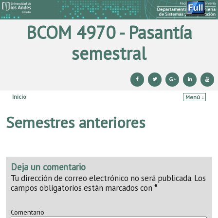
BCOM 4970 - Pasantía
semestral
Inicio
Menú ↓
Ir al contenido principal
Ir al contenido secundario
Semestres anteriores
Deja un comentario
Tu dirección de correo electrónico no será publicada.
Los
campos obligatorios están marcados con
*
Comentario