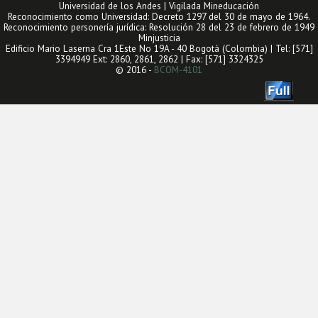
Universidad de los Andes | Vigilada Mineducación
Reconocimiento como Universidad: Decreto 1297 del 30 de mayo de 1964.
Reconocimiento personería jurídica: Resolución 28 del 23 de febrero de 1949
Minjusticia
Edificio Mario Laserna Cra 1Este No 19A - 40 Bogotá (Colombia) | Tel: [571]
3394949 Ext: 2860, 2861, 2862 | Fax: [571] 3324325
© 2016 -
BCOM-4101