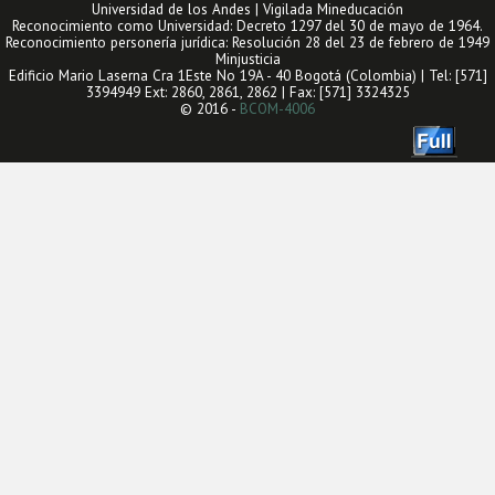
Universidad de los Andes | Vigilada Mineducación
Reconocimiento como Universidad: Decreto 1297 del 30 de mayo de 1964.
Reconocimiento personería jurídica: Resolución 28 del 23 de febrero de 1949
Minjusticia
Edificio Mario Laserna Cra 1Este No 19A - 40 Bogotá (Colombia) | Tel: [571]
3394949 Ext: 2860, 2861, 2862 | Fax: [571] 3324325
© 2016 -
BCOM-4006