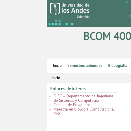
BCOM 4004
Ir al contenido principal
Ir al contenido secundario
Inicio
Semestres anteriores
Bibliografía
Inicio
Enlaces de interes
DISC – Departamento de Ingeniería
de Sistemas y Computación
Escuela de Posgrados
Maestría en Biología Computacional
MBC