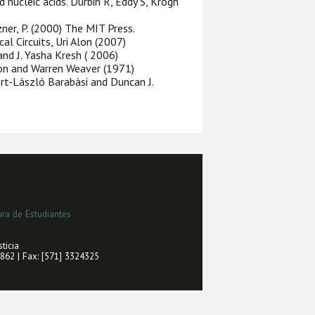
 nucleic acids. Durbin R, Eddy S, Krogh
er, P. (2000) The MIT Press.
al Circuits, Uri Alon (2007)
d J. Yasha Kresh ( 2006)
n and Warren Weaver (1971)
t-László Barabási and Duncan J.
ra de Estudiantes
ticia
2862 | Fax: [571] 3324325