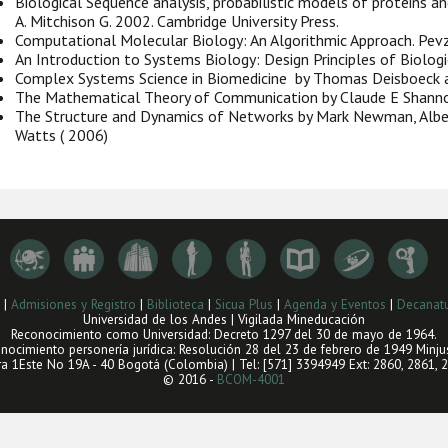
Biological Sequence analysis, probabilistic models of proteins and
A. Mitchison G. 2002. Cambridge University Press.
Computational Molecular Biology: An Algorithmic Approach. Pevzn
An Introduction to Systems Biology: Design Principles of Biologic
Complex Systems Science in Biomedicine by Thomas Deisboeck an
The Mathematical Theory of Communication by Claude E Shanno
The Structure and Dynamics of Networks by Mark Newman, Alber
Watts ( 2006)
|
Admisiones y Registro
|
Biblioteca
|
Sicua Plus
|
Agenda y Eventos
|
Decanatu
Universidad de los Andes | Vigilada Mineducación
Reconocimiento como Universidad: Decreto 1297 del 30 de mayo de 1964.
nocimiento personería jurídica: Resolución 28 del 23 de febrero de 1949 Minjus
ra 1Este No 19A - 40 Bogotá (Colombia) | Tel: [571] 3394949 Ext: 2860, 2861, 
© 2016 -
BCOM-4001