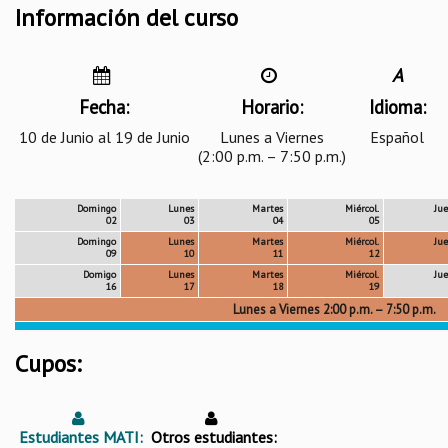
Información del curso
A
Fecha:
Horario:
Idioma:
10 de Junio al 19 de Junio
Lunes a Viernes
Español
(2:00 p.m. – 7:50 p.m.)
Domingo
Lunes
Martes
Miércol.
Jue
02
03
04
05
Domingo
Lunes
Martes
Miércol.
Jue
09
10
11
12
Domigo
Lunes
Martes
Miércol.
Jue
16
17
18
19
Lunes a Viernes 2:00 p.m. – 7:50 p.m.
Cupos:
Estudiantes MATI:
Otros estudiantes: