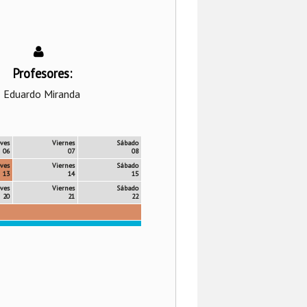
Profesores:
Eduardo Miranda
ves
Viernes
Sábado
06
07
08
ves
Viernes
Sábado
13
14
15
ves
Viernes
Sábado
20
21
22