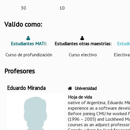
30
10
Valido como:
Estudiantes MATI:
Estudiantes otras maestrías:
Estudi
Curso de profundización
Curso electivo
Electiva
Profesores
Eduardo Miranda
Universidad
Hoja de vida
native of Argentina, Eduardo Mi
experience as a software develo
Before joining CMU he worked f
(1996 – 2005) and Lockheed Ma
courses as an adjunct professor 
Canada, where he lived for near