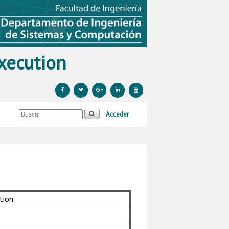
xecution
Acceder
tion