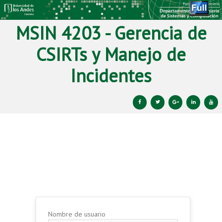
MSIN 4203 - Gerencia de
CSIRTs y Manejo de
Incidentes
Ir al contenido principal
Ir al contenido secundario
Nombre de usuario