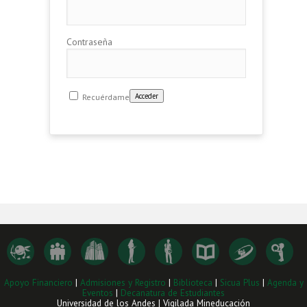
Contraseña
Recuérdame
Apoyo Financiero
|
Admisiones y Registro
|
Biblioteca
|
Sicua Plus
|
Agenda y
Eventos
|
Decanatura de Estudiantes
Universidad de los Andes | Vigilada Mineducación