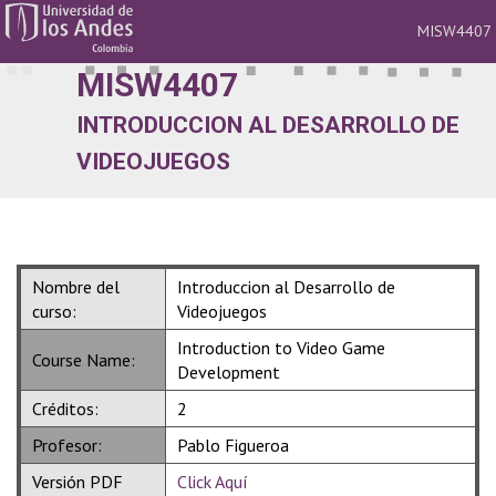
MISW4407
Nav
MISW4407
INTRODUCCION AL DESARROLLO DE
VIDEOJUEGOS
Nombre del
Introduccion al Desarrollo de
curso:
Videojuegos
Introduction to Video Game
Course Name:
Development
Créditos:
2
Profesor:
Pablo Figueroa
Versión PDF
Click Aquí