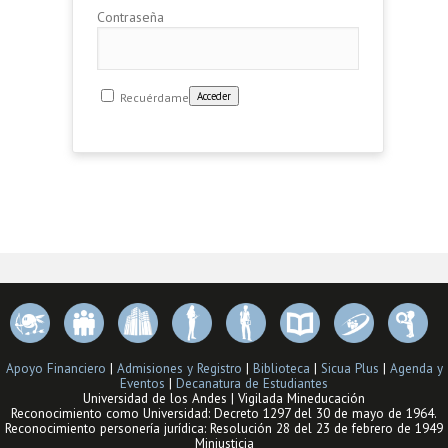
Contraseña
Recuérdame
Apoyo Financiero
|
Admisiones y Registro
|
Biblioteca
|
Sicua Plus
|
Agenda y
Eventos
|
Decanatura de Estudiantes
Universidad de los Andes | Vigilada Mineducación
Reconocimiento como Universidad: Decreto 1297 del 30 de mayo de 1964.
Reconocimiento personería jurídica: Resolución 28 del 23 de febrero de 1949
Minjusticia