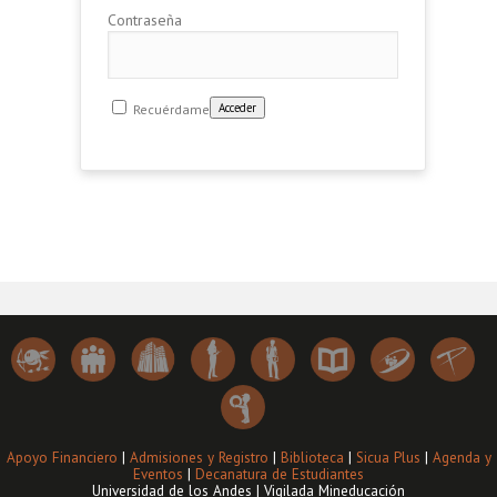
Contraseña
Recuérdame
Apoyo Financiero
|
Admisiones y Registro
|
Biblioteca
|
Sicua Plus
|
Agenda y
Eventos
|
Decanatura de Estudiantes
Universidad de los Andes | Vigilada Mineducación