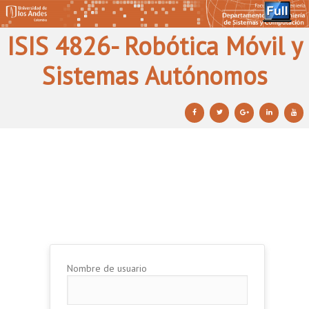
ISIS 4826- Robótica Móvil y
Sistemas Autónomos
Ir al contenido principal
Ir al contenido secundario
Nombre de usuario