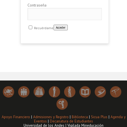
Contraseña
Recuérdame
Apoyo Financiero
|
Admisiones y Registro
|
Biblioteca
|
Sicua Plus
|
Agenda y
Eventos
|
Decanatura de Estudiantes
Universidad de los Andes | Vigilada Mineducación