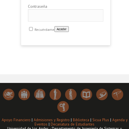
Contraseña
Recuérdame
Apoyo Financiero
|
Admisiones y Registro
|
Biblioteca
|
Sicua Plus
|
Agenda y
Eventos
|
Decanatura de Estudiantes
Universidad de los Andes - Departamento de Ingeniería de Sistemas y