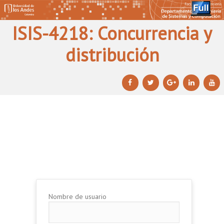
ISIS-4218: Concurrencia y
distribución
Ir al contenido principal
Ir al contenido secundario
Nombre de usuario