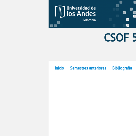
CSOF 5
Ir al contenido principal
Ir al contenido secundario
Inicio
Semestres anteriores
Bibliografía