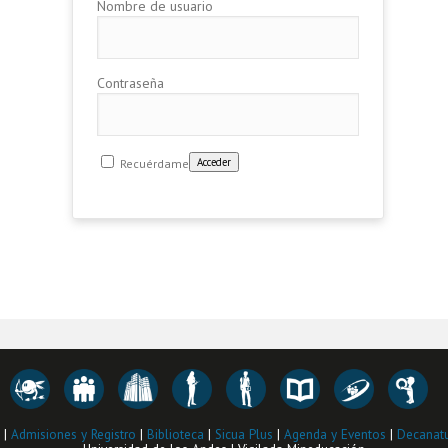
Nombre de usuario
Contraseña
Recuérdame
|
Admisiones y Registro
|
Biblioteca
|
Sicua Plus
|
Agenda y Eventos
|
Decanatu