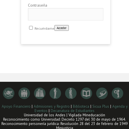
Contraseña
Recuérdame
Apoyo Financiero
|
Admisiones y Registro
|
Biblioteca
|
Sicua Plus
|
Agenda y
Eventos
|
Decanatura de Estudiantes
Universidad de los Andes | Vigilada Mineducación
Reconocimiento como Universidad: Decreto 1297 del 30 de mayo de 1964.
Reconocimiento personería jurídica: Resolución 28 del 23 de febrero de 1949
Minjusticia