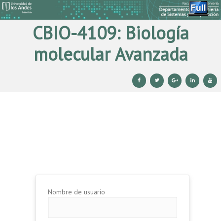
CBIO-4109: Biología
molecular Avanzada
Ir al contenido principal
Ir al contenido secundario
Nombre de usuario