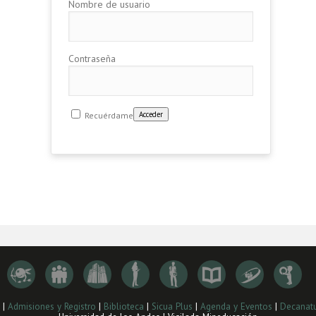
Nombre de usuario
Contraseña
Recuérdame
|
Admisiones y Registro
|
Biblioteca
|
Sicua Plus
|
Agenda y Eventos
|
Decanatu