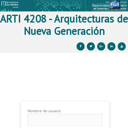
ARTI 4208 - Arquitecturas de
Nueva Generación
Ir al contenido principal
Ir al contenido secundario
Nombre de usuario