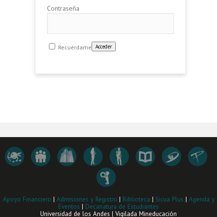
Contraseña
Recuérdame
Apoyo Financiero
|
Admisiones y Registro
|
Biblioteca
|
Sicua Plus
|
Agenda y
Eventos
|
Decanatura de Estudiantes
Universidad de los Andes | Vigilada Mineducación